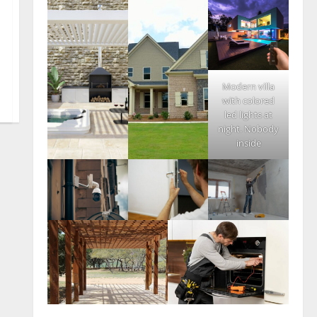
Modern villa
with colored
led lights at
night. Nobody
inside