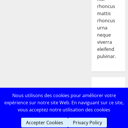
rhoncus
mattis
rhoncus
urna
neque
viverra
eleifend
pulvinar.
POPULAR
Nous utilisons des cookies pour améliorer votre
POSTS
expérience sur notre site Web. En naviguant sur ce site,
vous acceptez notre utilisation des cookies
Accepter Cookies
Privacy Policy
Copyright © Lebricomag
|
MoreNews
par AF themes