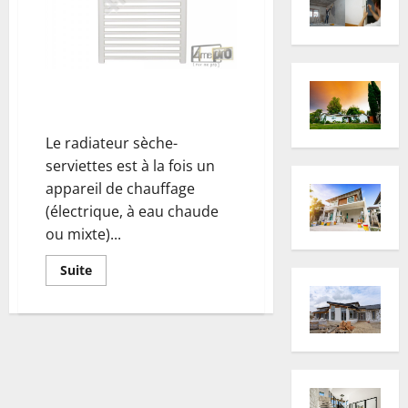
Quel Radiateur Sèche-
serviettes Choisir ?
Le radiateur sèche-
serviettes est à la fois un
appareil de chauffage
(électrique, à eau chaude
ou mixte)...
En
Suite
savoir
plus
sur
Quel
Radiateur
Sèche-
serviettes
Choisir
?