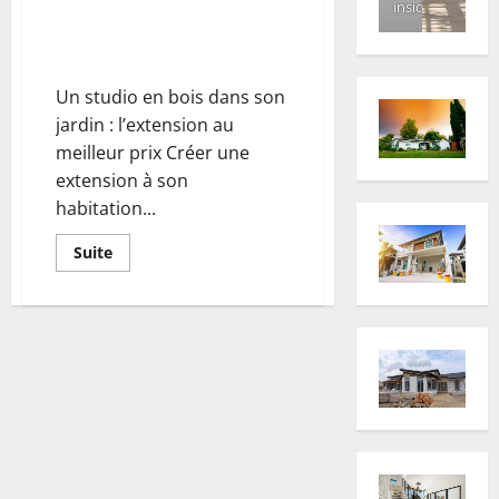
inside
Un studio en bois dans son
jardin : L’extension au meilleur
prix
Un studio en bois dans son
jardin : l’extension au
meilleur prix Créer une
extension à son
habitation...
En
Suite
savoir
plus
sur
Un
studio
en
bois
dans
son
jardin
:
L’extension
au
meilleur
prix