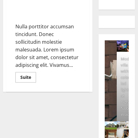
Don’t Call Demi A “Bad Girl” —
She’s Just Speaking Out
Nulla porttitor accumsan
tincidunt. Donec
sollicitudin molestie
malesuada. Lorem ipsum
dolor sit amet, consectetur
Modern
adipiscing elit. Vivamus...
villa
with
En
Suite
colored
savoir
led
plus
sur
lights
Don’t
at
Call
night.
Demi
A
Nobody
“Bad
inside
Girl”
—
She’s
Just
Speaking
Out