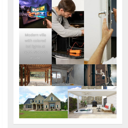
Modern villa
with colored
led lights at
night. Nobody
inside