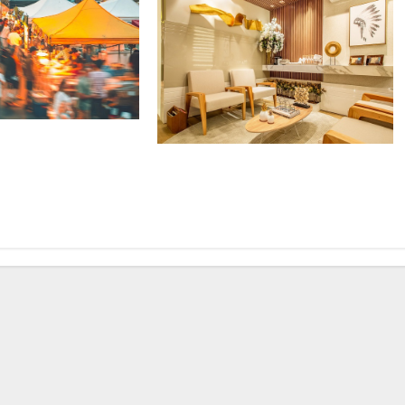
e du « brocabrac » :
bjets jetés
Le bois dans le salon : choix
 héros d’une
esthétique ou besoin instinctif ?
laire ?