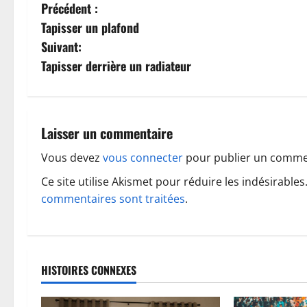
N
Précédent :
Tapisser un plafond
a
Suivant:
v
Tapisser derrière un radiateur
i
g
Laisser un commentaire
a
Vous devez
vous connecter
pour publier un comme
t
Ce site utilise Akismet pour réduire les indésirables
commentaires sont traitées
.
i
o
n
HISTOIRES CONNEXES
d