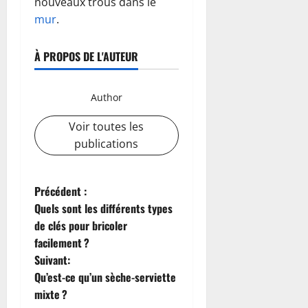
nouveaux trous dans le
mur
.
À PROPOS DE L'AUTEUR
Author
Voir toutes les
publications
N
Précédent :
Quels sont les différents types
a
de clés pour bricoler
facilement ?
v
Suivant:
i
Qu’est-ce qu’un sèche-serviette
mixte ?