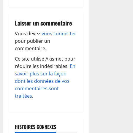
g
a
Laisser un commentaire
t
Vous devez
vous connecter
i
pour publier un
o
commentaire.
Ce site utilise Akismet pour
n
réduire les indésirables.
En
d
savoir plus sur la façon
dont les données de vos
’
commentaires sont
traitées
.
a
r
t
HISTOIRES CONNEXES