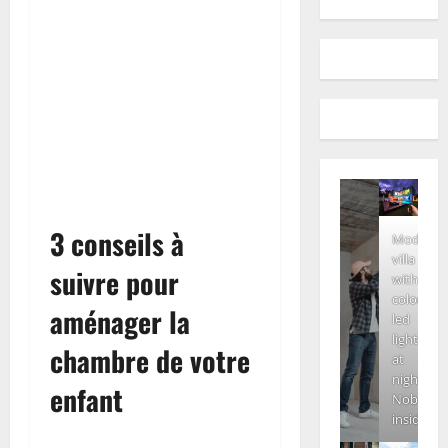
3 conseils à
Modern
villa
suivre pour
with
colored
aménager la
led
lights
chambre de votre
at
night.
enfant
Nobody
inside