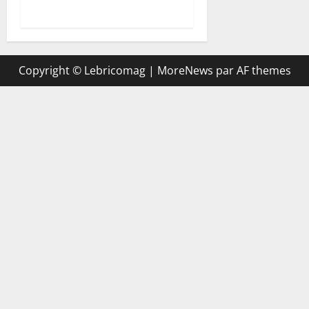
instinctif ?
Copyright © Lebricomag
|
MoreNews
par AF themes