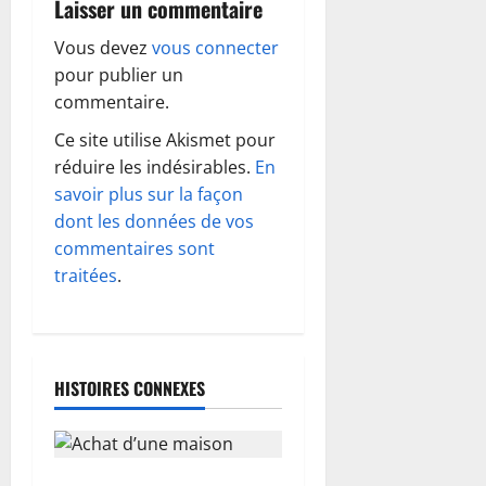
a
Laisser un commentaire
t
Vous devez
vous connecter
pour publier un
i
commentaire.
o
Ce site utilise Akismet pour
réduire les indésirables.
En
n
savoir plus sur la façon
d
dont les données de vos
commentaires sont
’
traitées
.
a
r
HISTOIRES CONNEXES
t
i