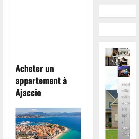
Acheter un
appartement à
Modern
Ajaccio
villa
with
colored
led
lights
at
night.
Nobody