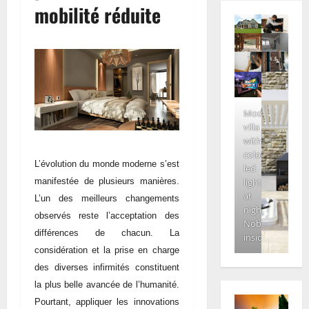
mobilité réduite
Modern
villa
with
colored
L’évolution du monde moderne s’est
led
manifestée de plusieurs manières.
lights
at
L’un des meilleurs changements
night.
observés reste l’acceptation des
Nobody
différences de chacun. La
inside
considération et la prise en charge
des diverses infirmités constituent
la plus belle avancée de l’humanité.
Pourtant, appliquer les innovations