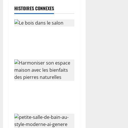
t
HISTOIRES CONNEXES
i
c
Le bois dans le salon : choix
l
esthétique ou besoin
instinctif ?
e
Harmoniser son espace
maison avec les bienfaits
des pierres naturelles