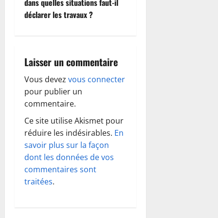
i
dans quelles situations faut-il
déclarer les travaux ?
g
a
Laisser un commentaire
t
Vous devez
vous connecter
i
pour publier un
o
commentaire.
Ce site utilise Akismet pour
n
réduire les indésirables.
En
d
savoir plus sur la façon
dont les données de vos
’
commentaires sont
traitées
.
a
r