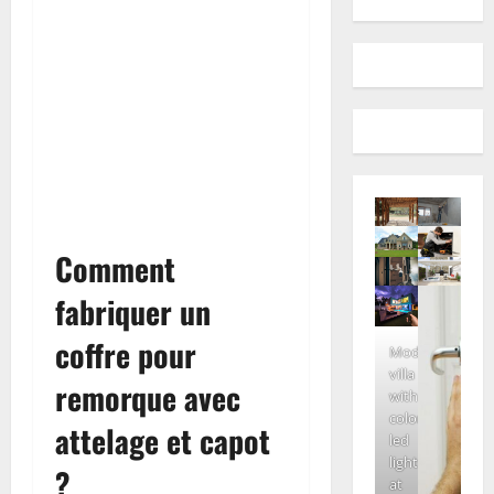
Comment
fabriquer un
coffre pour
Modern
villa
remorque avec
with
colored
attelage et capot
led
lights
?
at