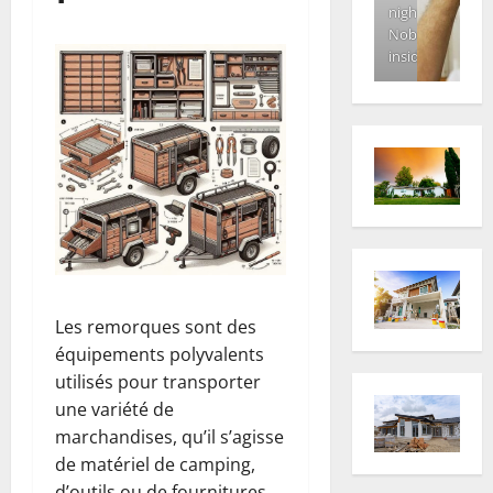
night.
Nobody
inside
Les remorques sont des
équipements polyvalents
utilisés pour transporter
une variété de
marchandises, qu’il s’agisse
de matériel de camping,
d’outils ou de fournitures