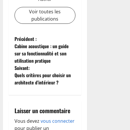
Voir toutes les
publications
N
Précédent :
Cabine acoustique : un guide
a
sur sa fonctionnalité et son
utilisation pratique
v
Suivant:
i
Quels critères pour choisir un
architecte d’intérieur ?
g
a
Laisser un commentaire
t
Vous devez
vous connecter
i
pour publier un