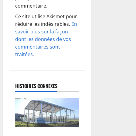
o
commentaire.
Ce site utilise Akismet pour
n
réduire les indésirables.
En
d
savoir plus sur la façon
dont les données de vos
’
commentaires sont
traitées
.
a
r
t
HISTOIRES CONNEXES
i
c
l
Comment choisir son