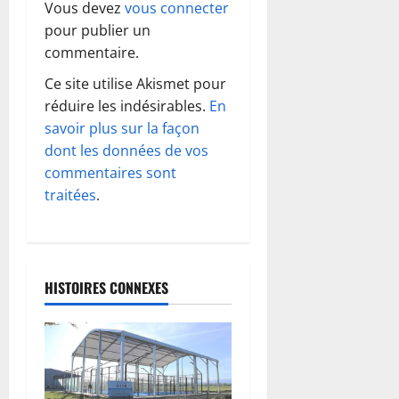
Vous devez
vous connecter
t
pour publier un
commentaire.
i
Ce site utilise Akismet pour
o
réduire les indésirables.
En
savoir plus sur la façon
n
dont les données de vos
d
commentaires sont
traitées
.
’
a
r
HISTOIRES CONNEXES
t
i