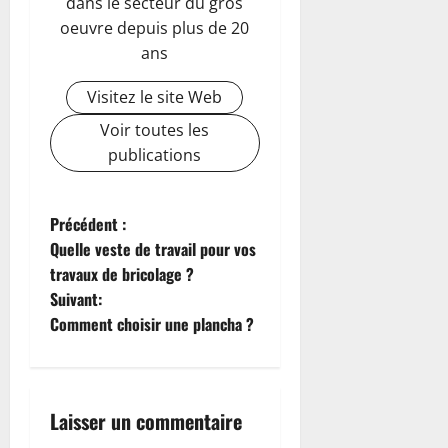
dans le secteur du gros
oeuvre depuis plus de 20
ans
Visitez le site Web
Voir toutes les
publications
N
Précédent :
Quelle veste de travail pour vos
a
travaux de bricolage ?
Suivant:
v
Comment choisir une plancha ?
i
g
Laisser un commentaire
a