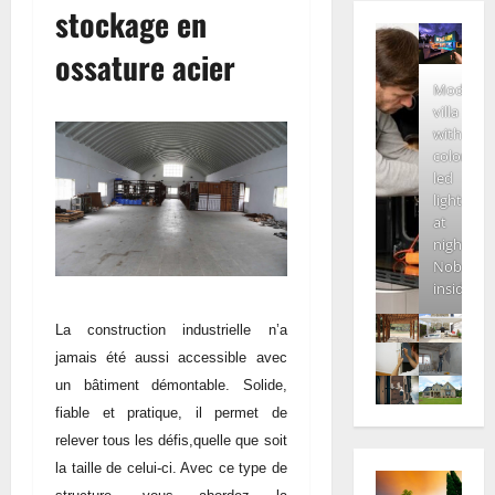
stockage en
ossature acier
Modern
villa
with
colored
led
lights
at
night.
Nobody
inside
La construction industrielle n’a
jamais été aussi accessible avec
un bâtiment démontable. Solide,
fiable et pratique, il permet de
relever tous les défis,quelle que soit
la taille de celui-ci. Avec ce type de