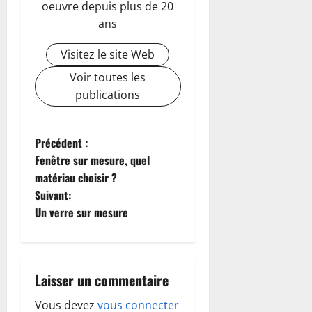
oeuvre depuis plus de 20
ans
Visitez le site Web
Voir toutes les
publications
N
Précédent :
Fenêtre sur mesure, quel
a
matériau choisir ?
Suivant:
v
Un verre sur mesure
i
g
Laisser un commentaire
a
Vous devez
vous connecter