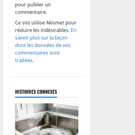
t
pour publier un
commentaire.
i
Ce site utilise Akismet pour
o
réduire les indésirables.
En
savoir plus sur la façon
n
dont les données de vos
d
commentaires sont
traitées
.
’
a
r
HISTOIRES CONNEXES
t
i
c