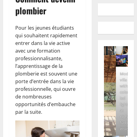
plombier
Pour les jeunes étudiants
qui souhaitent rapidement
entrer dans la vie active
avec une formation
professionnalisante,
l’apprentissage de la
plomberie est souvent une
Modern
villa
porte d’entrée dans la vie
with
professionnelle, qui ouvre
colored
de nombreuses
led
opportunités d’embauche
lights
at
par la suite.
night.
Nobody
inside