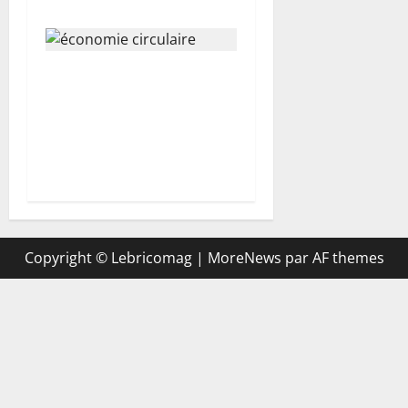
La belle affaire du
« brocabrac » : comment
des objets jetés deviennent
les héros d’une économie
circulaire ?
Copyright © Lebricomag
|
MoreNews
par AF themes