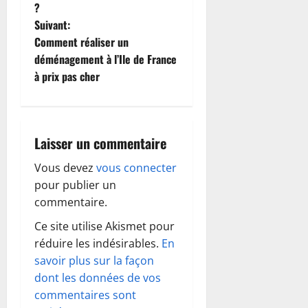
?
v
Suivant:
i
Comment réaliser un
déménagement à l’Ile de France
g
à prix pas cher
a
t
Laisser un commentaire
i
Vous devez
vous connecter
o
pour publier un
commentaire.
n
Ce site utilise Akismet pour
d
réduire les indésirables.
En
savoir plus sur la façon
’
dont les données de vos
commentaires sont
a