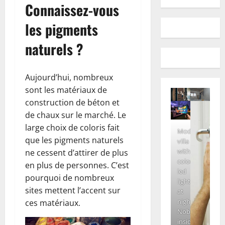
Connaissez-vous
les pigments
naturels ?
Aujourd’hui, nombreux
sont les matériaux de
construction de béton et
de chaux sur le marché. Le
large choix de coloris fait
Modern
que les pigments naturels
villa
with
ne cessent d’attirer de plus
colored
en plus de personnes. C’est
led
pourquoi de nombreux
lights
sites mettent l’accent sur
at
night.
ces matériaux.
Nobody
inside