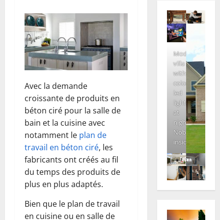
Modern
villa
with
colored
Avec la demande
led
croissante de produits en
lights
béton ciré pour la salle de
at
bain et la cuisine avec
night.
Nobody
notamment le
plan de
inside
travail en béton ciré
, les
fabricants ont créés au fil
du temps des produits de
plus en plus adaptés.
Bien que le plan de travail
en cuisine ou en salle de