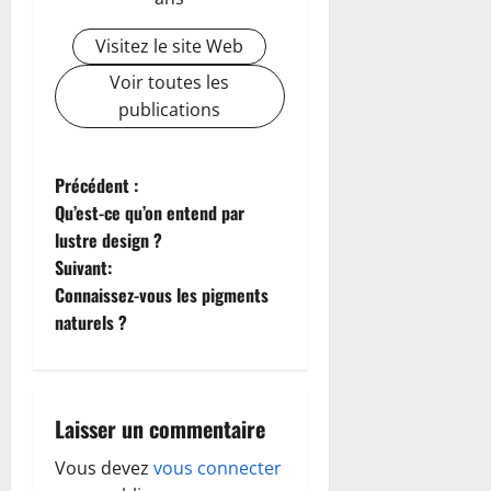
Visitez le site Web
Voir toutes les
publications
N
Précédent :
Qu’est-ce qu’on entend par
a
lustre design ?
Suivant:
v
Connaissez-vous les pigments
i
naturels ?
g
a
Laisser un commentaire
t
Vous devez
vous connecter