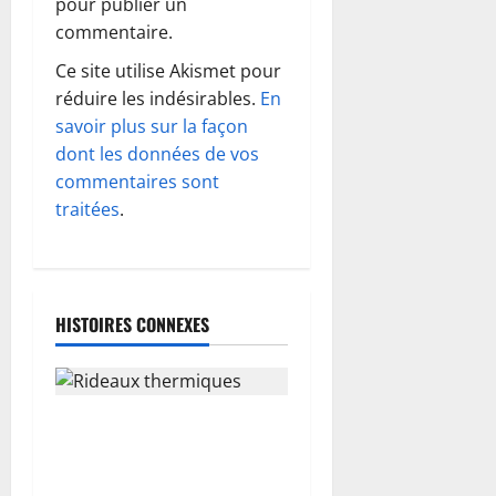
pour publier un
i
commentaire.
o
Ce site utilise Akismet pour
réduire les indésirables.
En
n
savoir plus sur la façon
d
dont les données de vos
commentaires sont
’
traitées
.
a
r
HISTOIRES CONNEXES
t
i
Rideaux thermiques : garder
c
chaleur et intimité sans
l
compromettre le style