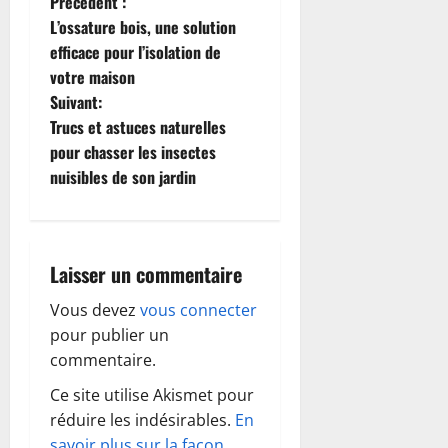
N
Précédent :
L’ossature bois, une solution
a
efficace pour l’isolation de
votre maison
v
Suivant:
i
Trucs et astuces naturelles
pour chasser les insectes
g
nuisibles de son jardin
a
t
Laisser un commentaire
i
Vous devez
vous connecter
o
pour publier un
commentaire.
n
Ce site utilise Akismet pour
d
réduire les indésirables.
En
savoir plus sur la façon