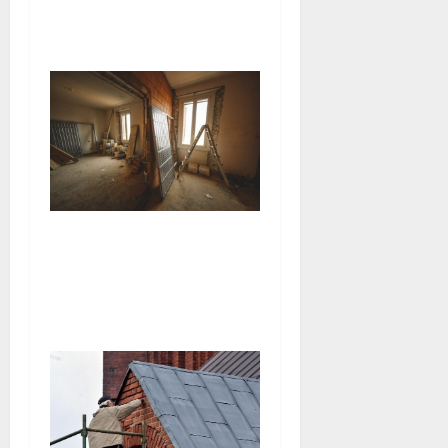
pour réussir tous vos
travaux
Rénover une ancienne
maison : guide complet
pour redonner vie à votre
bien