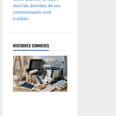
’
dont les données de vos
commentaires sont
a
traitées
.
r
t
HISTOIRES CONNEXES
i
c
l
e
Les outils d’application de
peinture : guide complet
des pinceaux et rouleaux