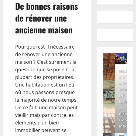
De bonnes raisons
de rénover une
ancienne maison
Pourquoi est-il nécessaire
de rénover une ancienne
maison ? C’est surement la
question que se posent la
Modern
plupart des propriétaires.
villa
with
Une habitation est un lieu
colored
où nous passons presque
led
la majorité de notre temps.
lights
De ce fait, une maison peut
at
night.
vieillir mais par contre les
Nobody
éléments d’un bien
inside
immobilier peuvent se