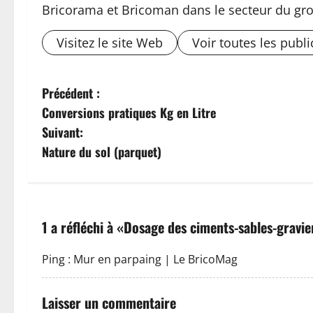
Bricorama et Bricoman dans le secteur du gro
Visitez le site Web
Voir toutes les publi
N
Précédent :
Conversions pratiques Kg en Litre
a
Suivant:
v
Nature du sol (parquet)
i
g
1 a réfléchi à «
Dosage des ciments-sables-gravie
a
Ping :
Mur en parpaing | Le BricoMag
t
i
Laisser un commentaire