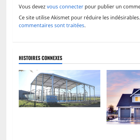
o
Vous devez
vous connecter
pour publier un comme
Ce site utilise Akismet pour réduire les indésirables
n
commentaires sont traitées
.
d
’
a
HISTOIRES CONNEXES
r
t
i
c
Comment choisir son prestataire
l
pour la construction d’un terrain
de Padel ?
Bâtiment neuf 
e