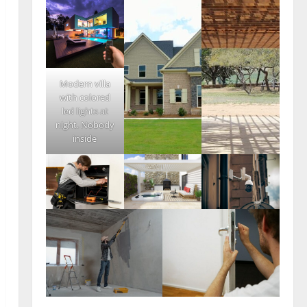
Modern villa
with colored
led lights at
night. Nobody
inside