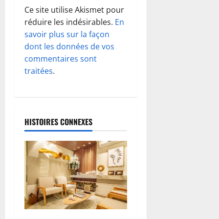
n
Ce site utilise Akismet pour
d
réduire les indésirables.
En
savoir plus sur la façon
’
dont les données de vos
commentaires sont
a
traitées
.
r
t
HISTOIRES CONNEXES
i
c
l
e