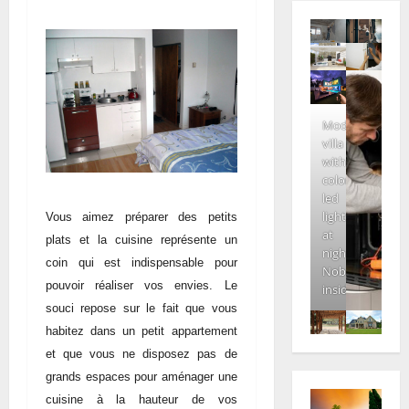
Modern
villa
with
colored
led
lights
Vous aimez préparer des petits
at
plats et la cuisine représente un
night.
coin qui est indispensable pour
Nobody
pouvoir réaliser vos envies. Le
inside
souci repose sur le fait que vous
habitez dans un petit appartement
et que vous ne disposez pas de
grands espaces pour aménager une
cuisine à la hauteur de vos