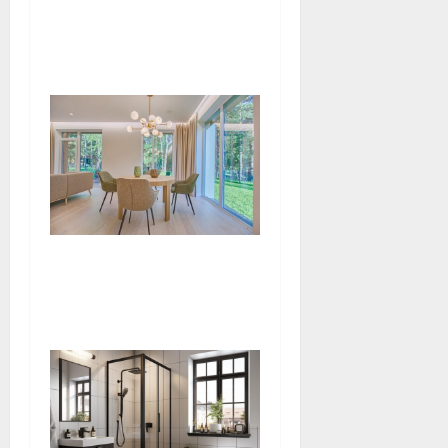
Le bois dans le salon : choix
esthétique ou besoin
instinctif ?
Harmoniser son espace
maison avec les bienfaits
des pierres naturelles