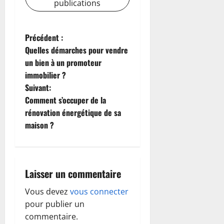
publications
N
Précédent :
Quelles démarches pour vendre
a
un bien à un promoteur
immobilier ?
v
Suivant:
i
Comment s’occuper de la
rénovation énergétique de sa
g
maison ?
a
t
Laisser un commentaire
i
Vous devez
vous connecter
o
pour publier un
commentaire.