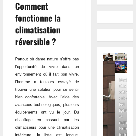
Comment
fonctionne la
climatisation
réversible ?
Partout où dame nature n’offre pas
l’opportunité de vivre dans un
environnement où il fait bon vivre,
Modern
l’homme a toujours essayé de
villa
trouver une solution pour se sentir
with
bien confortable. Avec l’aide des
colored
led
avancées technologiques, plusieurs
lights
équipements ont vu le jour. Du
at
chauffage en passant par les
night.
climatiseurs pour une climatisation
Nobody
inside
intérieure, la liste est longue.