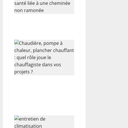
c
l
Les dangers d’une cheminée
e
non ramonée
Chaudière, pompe à chaleur,
plancher chauffant : quel
rôle joue le chauffagiste
dans vos projets ?