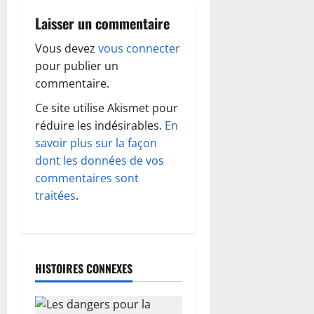
a
Laisser un commentaire
t
Vous devez
vous connecter
i
pour publier un
o
commentaire.
Ce site utilise Akismet pour
n
réduire les indésirables.
En
d
savoir plus sur la façon
dont les données de vos
’
commentaires sont
traitées
.
a
r
t
HISTOIRES CONNEXES
i