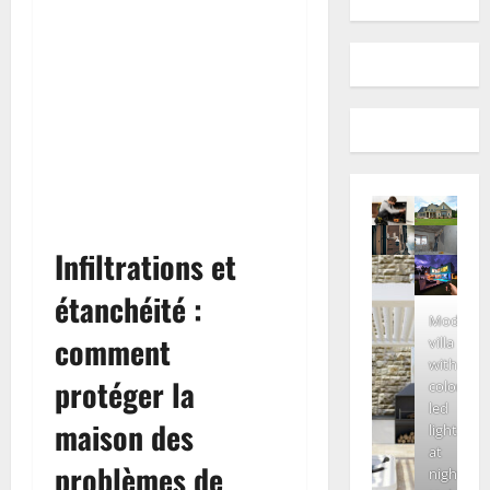
Infiltrations et
étanchéité :
Modern
comment
villa
with
protéger la
colored
led
maison des
lights
at
problèmes de
night.