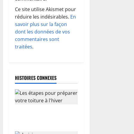
o
Ce site utilise Akismet pour
n
réduire les indésirables.
En
d
savoir plus sur la façon
dont les données de vos
’
commentaires sont
traitées
.
a
r
t
HISTOIRES CONNEXES
i
c
l
Les étapes pour préparer
votre toiture à l’hiver
e