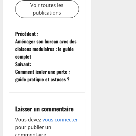
Voir toutes les
publications
N
Précédent :
Aménager son bureau avec des
a
cloisons modulaires : le guide
complet
v
Suivant:
i
Comment isoler une porte :
guide pratique et astuces ?
g
a
Laisser un commentaire
t
Vous devez
vous connecter
i
pour publier un
commentaire.