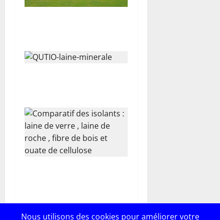
e
Guide Complet : L’Isolation
Thermique par l’Extérieur
Isolation façade : stop aux
déperditions de chaleur !
Isolation thermique : Laine
de verre, laine de roche,
fibre de bois ou ouate de
cellulose ? Le match des
Nous utilisons des cookies pour améliorer votre
matériaux