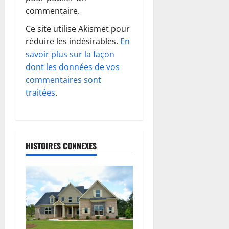
o
commentaire.
Ce site utilise Akismet pour
n
réduire les indésirables.
En
d
savoir plus sur la façon
dont les données de vos
’
commentaires sont
traitées
.
a
r
t
HISTOIRES CONNEXES
i
c
l