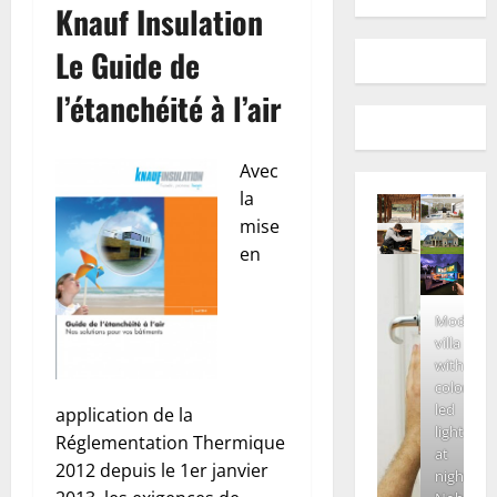
Knauf Insulation
Le Guide de
l’étanchéité à l’air
Avec
la
mise
en
Modern
villa
with
colored
led
application de la
lights
Réglementation Thermique
at
2012 depuis le 1er janvier
night.