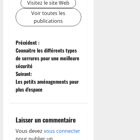
Visitez le site Web
Voir toutes les
publications
N
Précédent :
Connaitre les différents types
a
de serrures pour une meilleure
sécurité
v
Suivant:
i
Les petits aménagements pour
plus d’espace
g
a
Laisser un commentaire
t
Vous devez
vous connecter
i
pour publier un