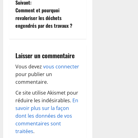
Suivant:
v
Comment et pourquoi
i
revaloriser les déchets
engendrés par des travaux ?
g
a
Laisser un commentaire
t
Vous devez
vous connecter
i
pour publier un
o
commentaire.
Ce site utilise Akismet pour
n
réduire les indésirables.
En
d
savoir plus sur la façon
dont les données de vos
’
commentaires sont
traitées
.
a