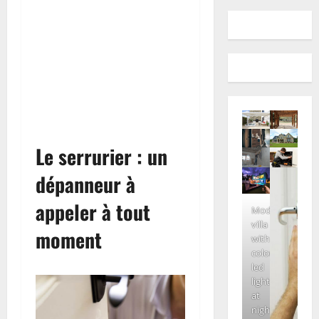
Le serrurier : un
dépanneur à
appeler à tout
Modern
villa
moment
with
colored
led
lights
at
night.