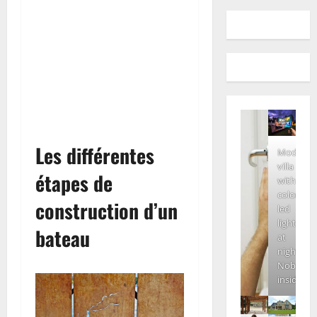
Les différentes
Modern
villa
étapes de
with
colored
construction d’un
led
lights
bateau
at
night.
Nobody
inside