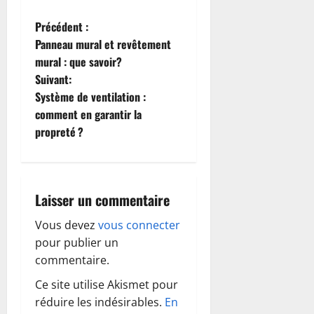
N
Précédent :
Panneau mural et revêtement
a
mural : que savoir?
Suivant:
v
Système de ventilation :
i
comment en garantir la
propreté ?
g
a
Laisser un commentaire
t
Vous devez
vous connecter
i
pour publier un
o
commentaire.
Ce site utilise Akismet pour
n
réduire les indésirables.
En