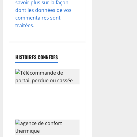
d
savoir plus sur la façon
dont les données de vos
’
commentaires sont
traitées
.
a
r
t
HISTOIRES CONNEXES
i
c
l
Télécommande de portail
perdue ou cassée : que
e
faire?