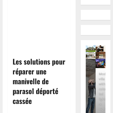
Les solutions pour
réparer une
Modern
manivelle de
villa
with
parasol déporté
colored
led
cassée
lights
at
night.