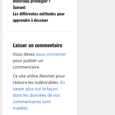
matériaux privilégier ?
v
Suivant:
i
Les différentes méthodes pour
apprendre à dessiner
g
a
Laisser un commentaire
t
Vous devez
vous connecter
i
pour publier un
o
commentaire.
Ce site utilise Akismet pour
n
réduire les indésirables.
En
d
savoir plus sur la façon
dont les données de vos
’
commentaires sont
traitées
.
a