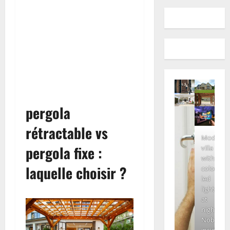
pergola
rétractable vs
Modern
pergola fixe :
villa
with
laquelle choisir ?
colored
led
lights
at
night.
Nobody
inside