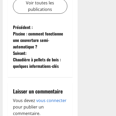
Voir toutes les
publications
N
Précédent :
Piscine : comment fonctionne
a
une couverture semi-
automatique ?
v
Suivant:
i
Chaudière à pellets de bois :
quelques informations-clés
g
a
Laisser un commentaire
t
Vous devez
vous connecter
i
pour publier un
commentaire.