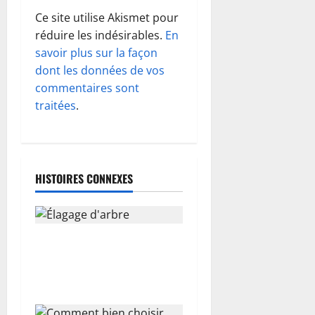
o
Ce site utilise Akismet pour
n
réduire les indésirables.
En
d
savoir plus sur la façon
dont les données de vos
’
commentaires sont
traitées
.
a
r
t
HISTOIRES CONNEXES
i
c
Élagage d’arbre : le guide
l
complet pour préserver la
santé de son jardin
e