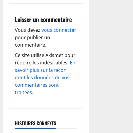
a
Laisser un commentaire
t
Vous devez
vous connecter
i
pour publier un
o
commentaire.
Ce site utilise Akismet pour
n
réduire les indésirables.
En
d
savoir plus sur la façon
dont les données de vos
’
commentaires sont
traitées
.
a
r
t
HISTOIRES CONNEXES