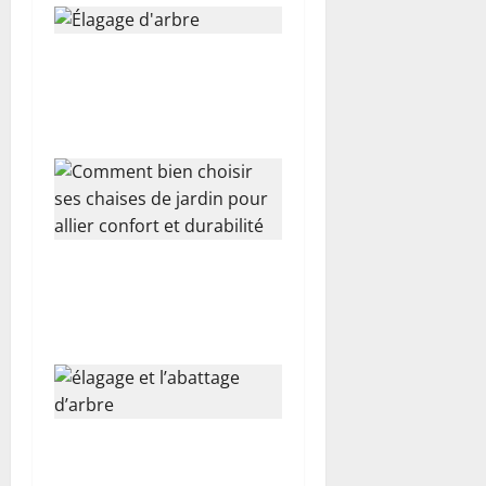
i
c
Élagage d’arbre : le guide
l
complet pour préserver la
santé de son jardin
e
Comment bien choisir ses
chaises de jardin pour allier
confort et durabilité
Pourquoi faire appel à un
professionnel pour l’élagage