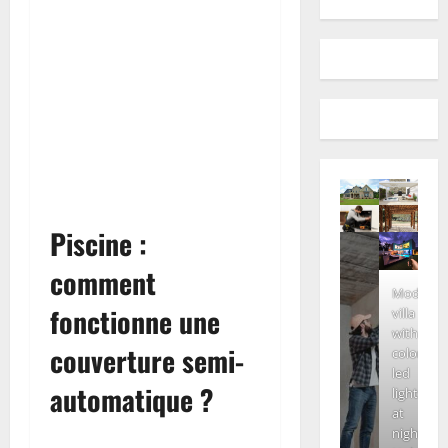
Piscine :
comment
Modern
fonctionne une
villa
with
couverture semi-
colored
led
automatique ?
lights
at
night.