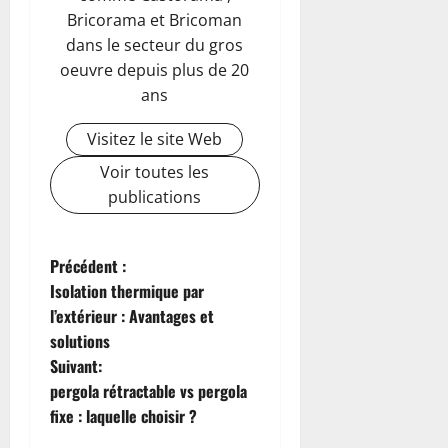
Bricorama et Bricoman
dans le secteur du gros
oeuvre depuis plus de 20
ans
Visitez le site Web
Voir toutes les
publications
N
Précédent :
Isolation thermique par
a
l’extérieur : Avantages et
solutions
v
Suivant:
i
pergola rétractable vs pergola
fixe : laquelle choisir ?
g