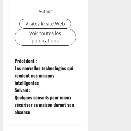
Author
Visitez le site Web
Voir toutes les
publications
N
Précédent :
Les nouvelles technologies qui
a
rendent nos maisons
intelligentes
v
Suivant:
i
Quelques conseils pour mieux
sécuriser sa maison durant son
g
absence
a