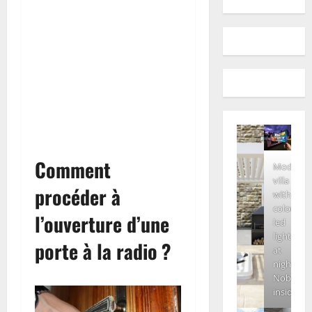
Comment
Modern
villa
procéder à
with
colored
l’ouverture d’une
led
lights
porte à la radio ?
at
night.
Nobody
inside