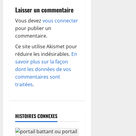
t
Laisser un commentaire
i
Vous devez
vous connecter
o
pour publier un
commentaire.
n
Ce site utilise Akismet pour
d
réduire les indésirables.
En
savoir plus sur la façon
’
dont les données de vos
commentaires sont
a
traitées
.
r
t
HISTOIRES CONNEXES
i
c