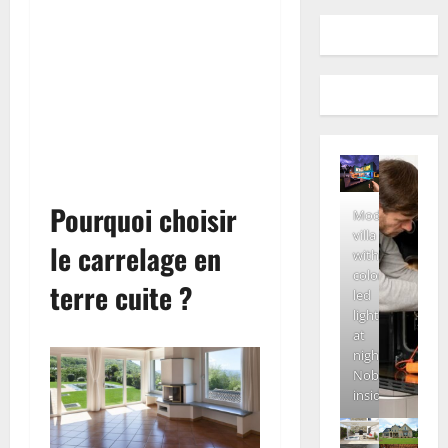
Pourquoi choisir
Modern
villa
le carrelage en
with
colored
terre cuite ?
led
lights
at
night.
Nobody
inside