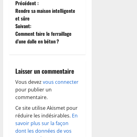
N
Précédent :
Rendre sa maison intelligente
a
et sûre
Suivant:
v
Comment faire le ferraillage
i
d’une dalle en béton ?
g
a
Laisser un commentaire
t
Vous devez
vous connecter
pour publier un
i
commentaire.
o
Ce site utilise Akismet pour
réduire les indésirables.
En
n
savoir plus sur la façon
d
dont les données de vos