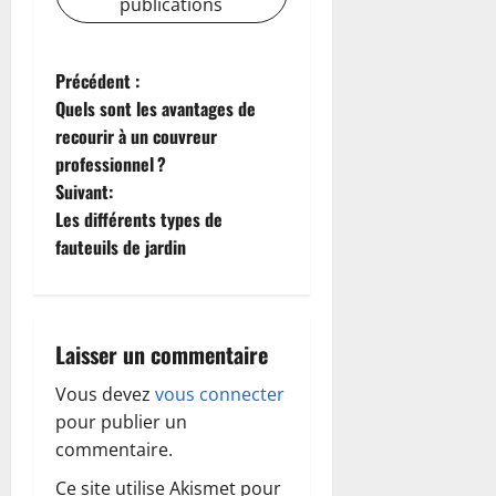
publications
N
Précédent :
Quels sont les avantages de
a
recourir à un couvreur
professionnel ?
v
Suivant:
i
Les différents types de
fauteuils de jardin
g
a
Laisser un commentaire
t
Vous devez
vous connecter
i
pour publier un
o
commentaire.
Ce site utilise Akismet pour