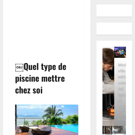
￼Quel type de
Modern
villa
piscine mettre
with
colored
chez soi
led
lights
at
night.
Nobody
inside