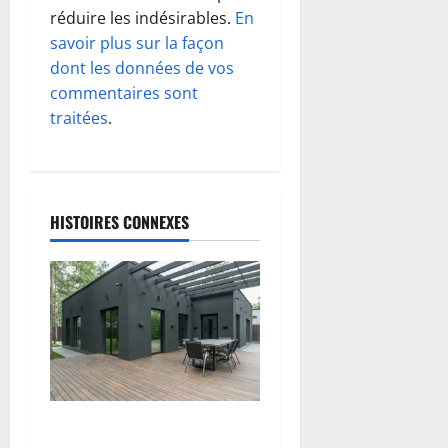
n
réduire les indésirables.
En
d
savoir plus sur la façon
dont les données de vos
’
commentaires sont
traitées
.
a
r
t
HISTOIRES CONNEXES
i
c
l
e
Pose de lames de terrasse