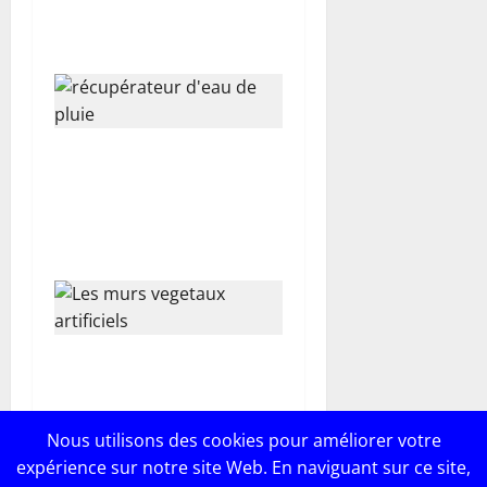
sur plots : guide complet et
conseils pratiques
Comment intégrer
harmonieusement un
récupérateur d’eau de pluie
dans un jardin aménagé ?
Murs végétaux artificiels et
gazon synthétique :
l’alliance parfaite pour
Nous utilisons des cookies pour améliorer votre
sublimer vos espaces
expérience sur notre site Web. En naviguant sur ce site,