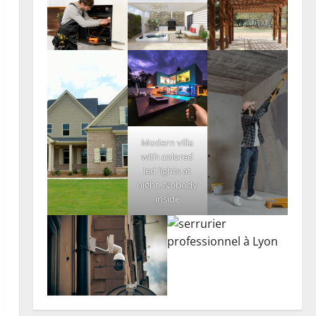
Modern villa
with colored
led lights at
night. Nobody
inside