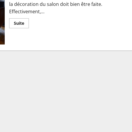
la décoration du salon doit bien être faite.
Effectivement,...
En
Suite
savoir
plus
sur
Déco
:
comment
bien
aménager
un
petit
salon
?