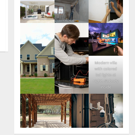
Modern villa
with colored
led lights at
night. Nobody
inside