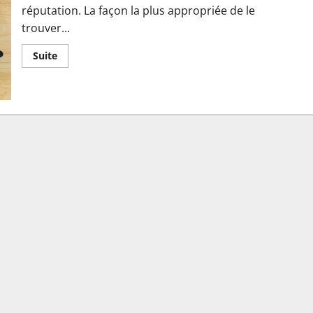
réputation. La façon la plus appropriée de le
trouver...
En
Suite
savoir
plus
sur
5
conseils
pour
bien
choisir
un
artisan
dans
l’amélioration
de
l’habitat