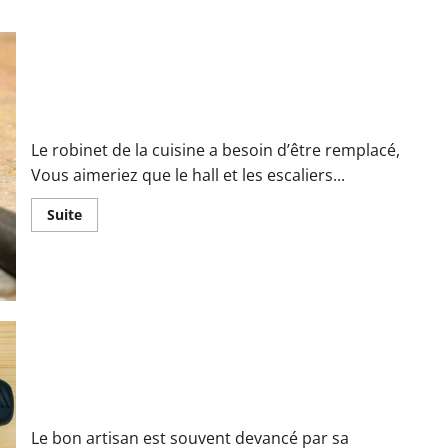
Nos conseils pour trouver un bon artisan près de chez soi
Le robinet de la cuisine a besoin d’être remplacé,
Vous aimeriez que le hall et les escaliers...
En
Suite
savoir
plus
sur
Nos
conseils
pour
trouver
un
bon
artisan
près
5 conseils pour bien choisir un artisan dans l’amélioration de
de
chez
l’habitat
soi
Le bon artisan est souvent devancé par sa