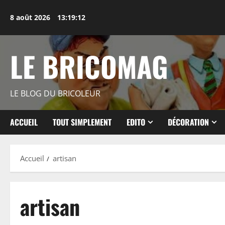
Aller
au
8 août 2026
13:19:13
contenu
LE BRICOMAG
LE BLOG DU BRICOLEUR
ACCUEIL
TOUT SIMPLEMENT
EDITO
DÉCORATION
Accueil
artisan
artisan