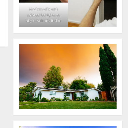
Modern villa with
colored led lights at
night. Nobody inside