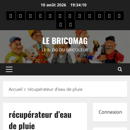
Aller
10 août 2026
19:34:10
au
About
Affiliate
Button
Columns
Contact
Contact
Default
Image
Left
Narrow
Politique
Quot
contenu
Us
Disclosure
&
Block
Width
&
Sidebar
Width
de
Block
Right
Table
Separator
Gallery
confidentia
Sidebar
Block
LE BRICOMAG
Block
LE BLOG DU BRICOLEUR
Menu
principal
Accueil
récupérateur d’eau de pluie
récupérateur d’eau
Connexion
de pluie