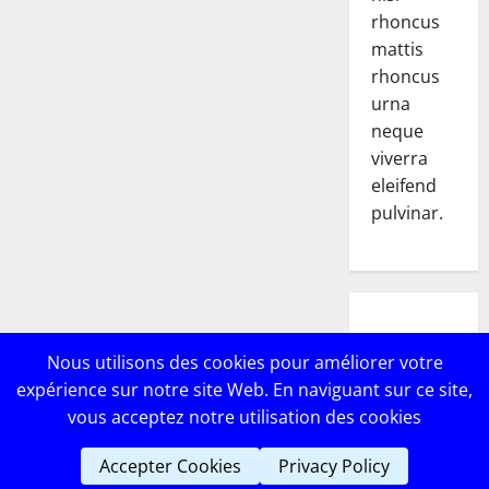
rhoncus
mattis
rhoncus
urna
neque
viverra
eleifend
pulvinar.
POPULAR
Nous utilisons des cookies pour améliorer votre
POSTS
expérience sur notre site Web. En naviguant sur ce site,
vous acceptez notre utilisation des cookies
Accepter Cookies
Privacy Policy
Copyright © Lebricomag
|
MoreNews
par AF themes