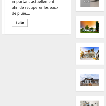
important actuellement
inside
afin de récupérer les eaux
de pluie....
En
Suite
savoir
plus
sur
Les
règles
pour
choisir
son
récupérateur
d’eau
de
pluie