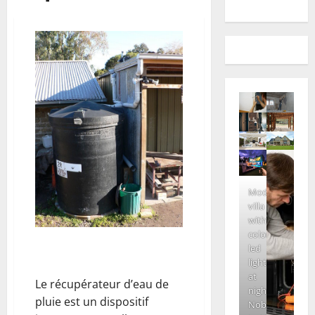
Modern
villa
with
colored
Les règles pour choisir son
led
récupérateur d’eau de pluie
lights
at
Le récupérateur d’eau de
night.
pluie est un dispositif
Nobody