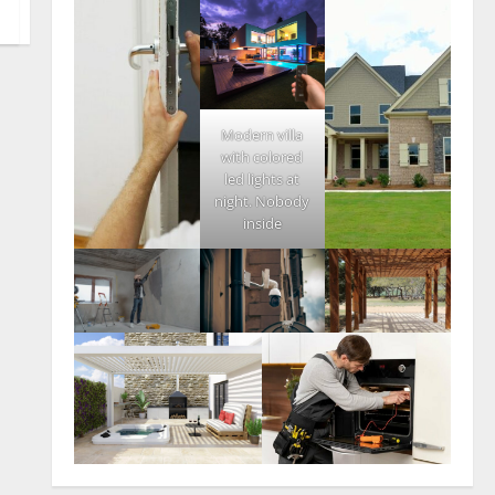
Modern villa
with colored
led lights at
night. Nobody
inside