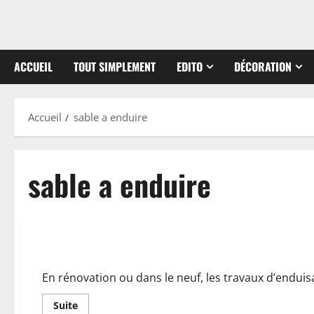
ACCUEIL
TOUT SIMPLEMENT
EDITO
DÉCORATION
Accueil
sable a enduire
sable a enduire
Comment faire un enduit de base avec du sable à enduire ?
En rénovation ou dans le neuf, les travaux d’enduisa
En
Suite