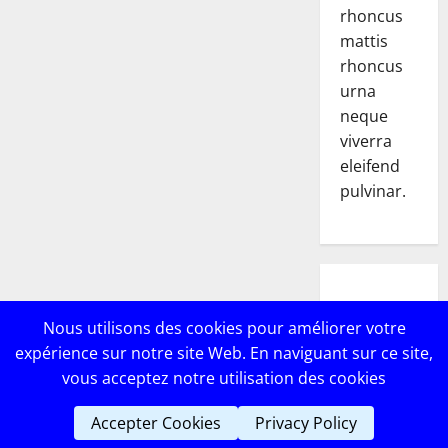
rhoncus
mattis
rhoncus
urna
neque
viverra
eleifend
pulvinar.
POPULAR
Nous utilisons des cookies pour améliorer votre
POSTS
expérience sur notre site Web. En naviguant sur ce site,
vous acceptez notre utilisation des cookies
Accepter Cookies
Privacy Policy
Copyright © Lebricomag
|
MoreNews
par AF themes