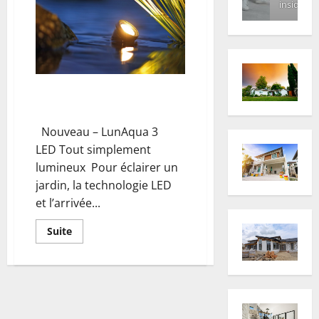
inside
moderne
à
sa
maison
grâce
aux
spots
!
OASE pour illuminer les bassins,
jardins et terrasses
Nouveau – LunAqua 3
LED Tout simplement
lumineux Pour éclairer un
jardin, la technologie LED
et l’arrivée...
En
Suite
savoir
plus
sur
OASE
pour
illuminer
les
bassins,