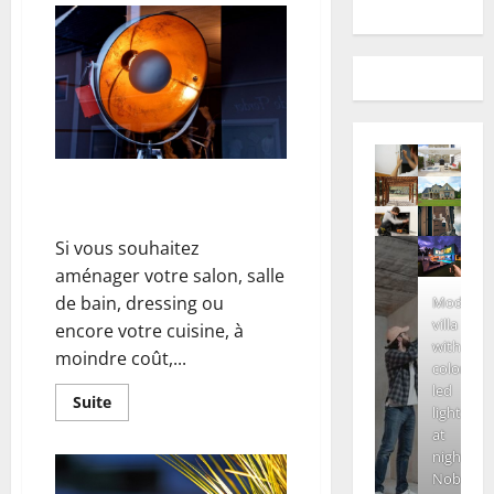
Donner un look moderne à sa
maison grâce aux spots !
Si vous souhaitez
aménager votre salon, salle
de bain, dressing ou
Modern
villa
encore votre cuisine, à
with
moindre coût,...
colored
led
En
Suite
lights
savoir
plus
at
sur
night.
Donner
un
Nobody
look