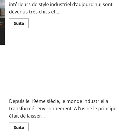
intérieurs de style industriel d’aujourd’hui sont
devenus très chics et...
En
Suite
savoir
plus
sur
Comment
créer
un
style
industriel
dans
sa
maison ?
Comment le style industriel est-il redevenu à la mode?
Depuis le 19ème siècle, le monde industriel a
transformé l’environnement. A l’usine le principe
était de laisser...
En
Suite