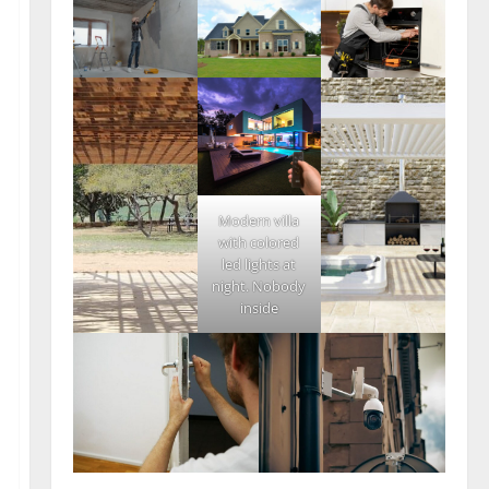
Modern villa
with colored
led lights at
night. Nobody
inside