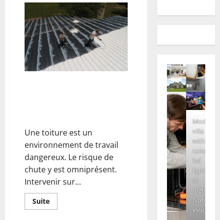
Quels équipements de sécurité
en hauteur mettre en place
pour sécuriser ses employés
sur un toit ?
Modern
villa
Une toiture est un
with
environnement de travail
colored
dangereux. Le risque de
led
chute y est omniprésent.
lights
at
Intervenir sur...
night.
Nobody
En
Suite
savoir
inside
plus