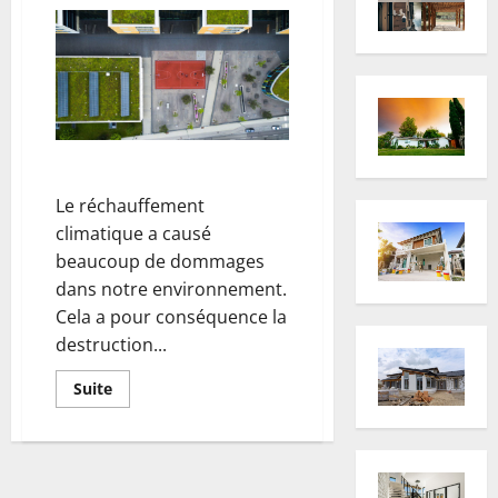
sur
Quels
équipements
de
sécurité
en
hauteur
mettre
en
place
pour
Un toit vert, c’est quoi ?
sécuriser
ses
Le réchauffement
employés
sur
climatique a causé
un
toit
beaucoup de dommages
?
dans notre environnement.
Cela a pour conséquence la
destruction...
En
Suite
savoir
plus
sur
Un
toit
vert,
c’est