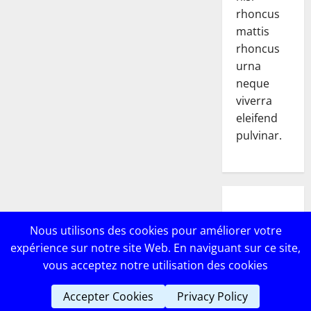
rhoncus
mattis
rhoncus
urna
neque
viverra
eleifend
pulvinar.
POPULAR
Nous utilisons des cookies pour améliorer votre
POSTS
expérience sur notre site Web. En naviguant sur ce site,
vous acceptez notre utilisation des cookies
Accepter Cookies
Privacy Policy
Copyright © Lebricomag
|
MoreNews
par AF themes