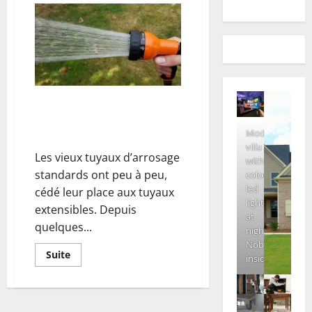
Les tuyaux d’arrosage
extensibles: quels sont les
avantages?
Modern
villa
Les vieux tuyaux d’arrosage
with
standards ont peu à peu,
colored
led
cédé leur place aux tuyaux
lights
extensibles. Depuis
at
quelques...
night.
Nobody
En
Suite
inside
savoir
plus
sur
Les
tuyaux