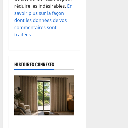
réduire les indésirables.
En
n
savoir plus sur la façon
d
dont les données de vos
commentaires sont
’
traitées
.
a
r
HISTOIRES CONNEXES
t
i
c
l
e
Rideaux thermiques : garder