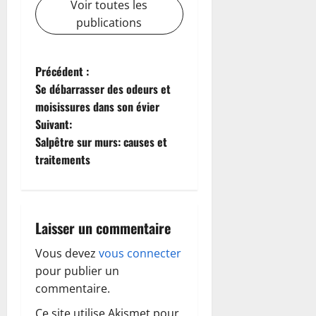
Voir toutes les
publications
N
Précédent :
Se débarrasser des odeurs et
a
moisissures dans son évier
Suivant:
v
Salpêtre sur murs: causes et
i
traitements
g
a
Laisser un commentaire
t
Vous devez
vous connecter
pour publier un
i
commentaire.
o
Ce site utilise Akismet pour