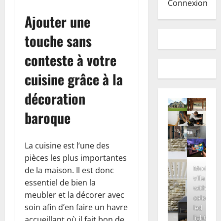
Connexion
Ajouter une
touche sans
conteste à votre
cuisine grâce à la
décoration
baroque
La cuisine est l’une des
pièces les plus importantes
Modern
de la maison. Il est donc
villa
essentiel de bien la
with
meubler et la décorer avec
colored
soin afin d’en faire un havre
led
lights
accueillant où il fait bon de