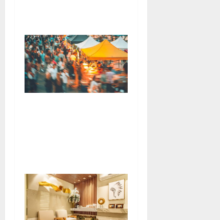
chaleur et intimité sans
compromettre le style
La belle affaire du
« brocabrac » : comment
des objets jetés deviennent
les héros d’une économie
circulaire ?