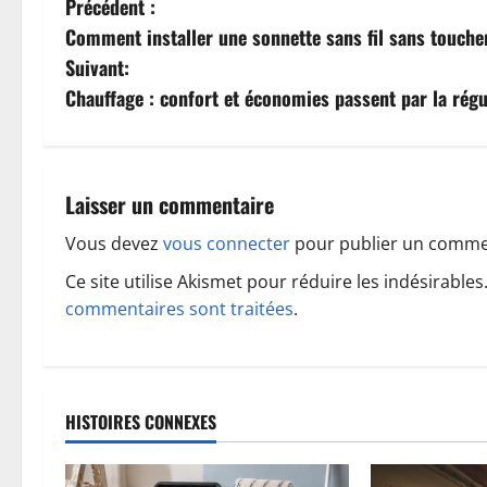
N
Précédent :
Comment installer une sonnette sans fil sans toucher
a
Suivant:
v
Chauffage : confort et économies passent par la rég
i
g
Laisser un commentaire
a
Vous devez
vous connecter
pour publier un comme
t
Ce site utilise Akismet pour réduire les indésirables
commentaires sont traitées
.
i
o
n
HISTOIRES CONNEXES
d