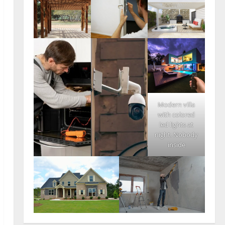
Modern villa
with colored
led lights at
night. Nobody
inside