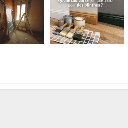
ncienne maison :
Quelle couleur de peinture choisir
 pour redonner vie à
pour des plinthes ?