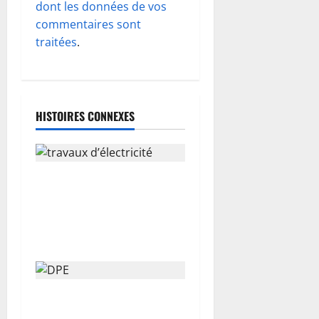
d
dont les données de vos
commentaires sont
’
traitées
.
a
r
HISTOIRES CONNEXES
t
i
Travaux d’électricité dans
c
une maison : le guide malin
l
pour rénover en toute
sécurité
e
Comment réaliser un DPE
pour son logement ?