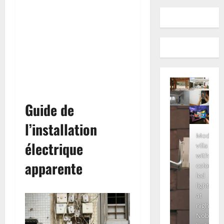
Guide de
l’installation
Modern
électrique
villa
with
apparente
colored
led
lights
at
night.
Nobody