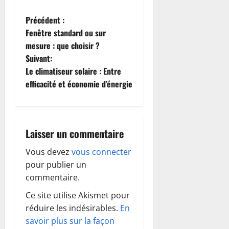
N
Précédent :
Fenêtre standard ou sur
a
mesure : que choisir ?
Suivant:
v
Le climatiseur solaire : Entre
i
efficacité et économie d’énergie
g
a
Laisser un commentaire
t
Vous devez
vous connecter
pour publier un
i
commentaire.
o
Ce site utilise Akismet pour
réduire les indésirables.
En
n
savoir plus sur la façon