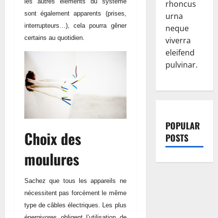
les autres éléments du système
rhoncus
sont également apparents (prises,
urna
interrupteurs…), cela pourra gêner
neque
certains au quotidien.
viverra
eleifend
pulvinar.
POPULAR
Choix des
POSTS
moulures
Sachez que tous les appareils ne
nécessitent pas forcément le même
type de câbles électriques. Les plus
énergivores obligent l’utilisation de