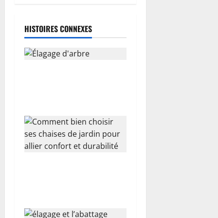
r
t
HISTOIRES CONNEXES
i
c
Élagage d’arbre : le guide
l
complet pour préserver la
santé de son jardin
e
Comment bien choisir ses
chaises de jardin pour allier
confort et durabilité