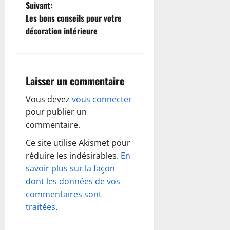
v
Suivant:
i
Les bons conseils pour votre
décoration intérieure
g
a
Laisser un commentaire
t
Vous devez
vous connecter
i
pour publier un
o
commentaire.
Ce site utilise Akismet pour
n
réduire les indésirables.
En
d
savoir plus sur la façon
dont les données de vos
’
commentaires sont
traitées
.
a