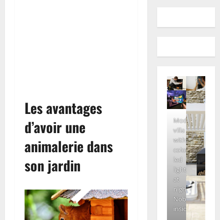
Les avantages
Modern
d’avoir une
villa
with
animalerie dans
colored
led
son jardin
lights
at
night.
Nobody
inside