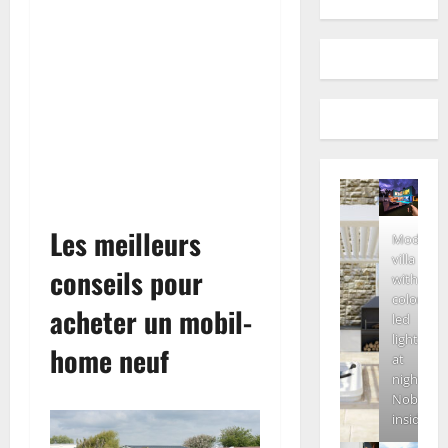
Les meilleurs
Modern
villa
conseils pour
with
colored
acheter un mobil-
led
lights
home neuf
at
night.
Nobody
inside