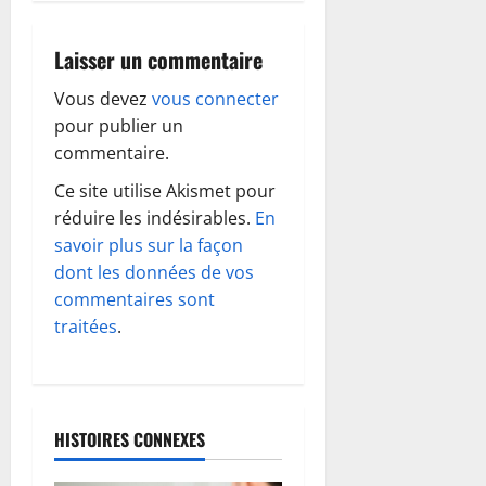
g
a
Laisser un commentaire
t
Vous devez
vous connecter
pour publier un
i
commentaire.
o
Ce site utilise Akismet pour
réduire les indésirables.
En
n
savoir plus sur la façon
d
dont les données de vos
commentaires sont
’
traitées
.
a
r
HISTOIRES CONNEXES
t