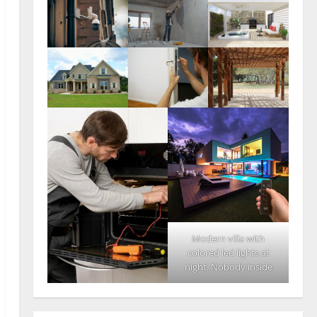
Modern villa with
colored led lights at
night. Nobody inside