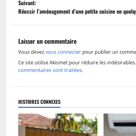
a
Suivant:
v
Réussir l’aménagement d’une petite cuisine en quelq
i
g
Laisser un commentaire
a
Vous devez
vous connecter
pour publier un comme
t
Ce site utilise Akismet pour réduire les indésirables
commentaires sont traitées
.
i
o
n
HISTOIRES CONNEXES
d
’