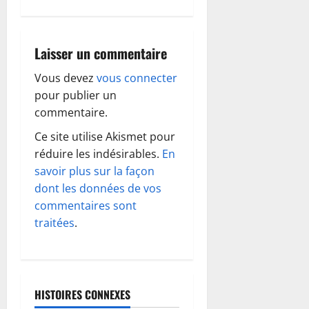
g
a
Laisser un commentaire
t
Vous devez
vous connecter
i
pour publier un
o
commentaire.
Ce site utilise Akismet pour
n
réduire les indésirables.
En
d
savoir plus sur la façon
dont les données de vos
’
commentaires sont
traitées
.
a
r
t
HISTOIRES CONNEXES