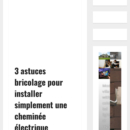
3 astuces
bricolage pour
Modern
installer
villa
with
simplement une
colored
led
cheminée
lights
at
électrique
night.