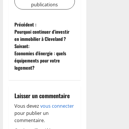
publications
N
Précédent :
Pourquoi continuer d’investir
a
en immobilier à Cleveland ?
Suivant:
v
Economies d’énergie : quels
i
équipements pour votre
logement?
g
a
Laisser un commentaire
t
Vous devez
vous connecter
i
pour publier un
o
commentaire.