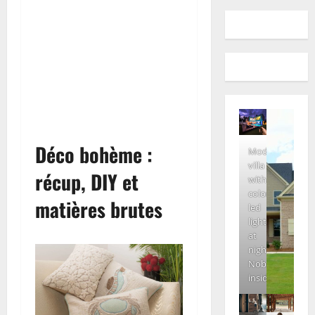
Déco bohème :
Modern
villa
récup, DIY et
with
colored
matières brutes
led
lights
at
night.
Nobody
inside