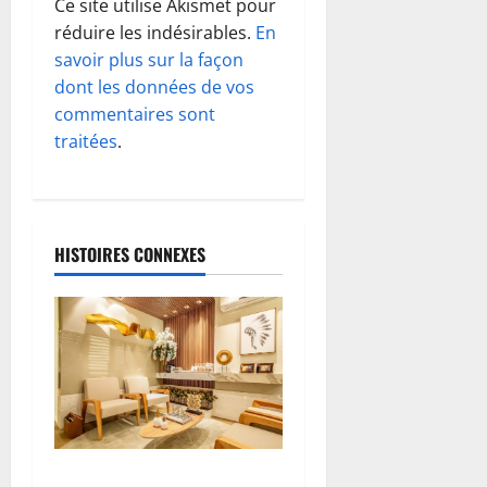
Ce site utilise Akismet pour
n
réduire les indésirables.
En
d
savoir plus sur la façon
dont les données de vos
’
commentaires sont
traitées
.
a
r
t
HISTOIRES CONNEXES
i
c
l
e
Le bois dans le salon : choix