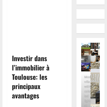
Investir dans
l’immobilier à
Toulouse: les
Modern
villa
principaux
with
colored
avantages
led
lights
at