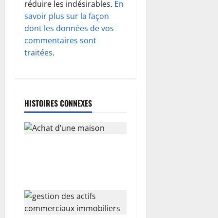
réduire les indésirables.
En
n
savoir plus sur la façon
d
dont les données de vos
commentaires sont
’
traitées
.
a
r
HISTOIRES CONNEXES
t
i
Les éléments indispensables
c
à connaitre pour l’achat
l
d’une maison
e