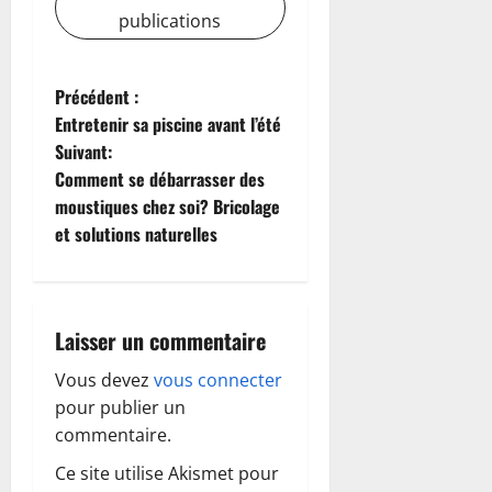
publications
N
Précédent :
Entretenir sa piscine avant l’été
a
Suivant:
Comment se débarrasser des
v
moustiques chez soi? Bricolage
i
et solutions naturelles
g
a
Laisser un commentaire
t
Vous devez
vous connecter
pour publier un
i
commentaire.
o
Ce site utilise Akismet pour