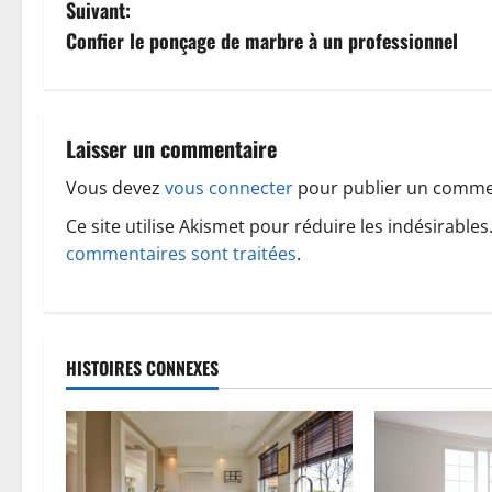
a
Suivant:
v
Confier le ponçage de marbre à un professionnel
i
g
Laisser un commentaire
a
Vous devez
vous connecter
pour publier un comme
t
Ce site utilise Akismet pour réduire les indésirables
commentaires sont traitées
.
i
o
n
HISTOIRES CONNEXES
d
’