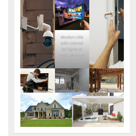
Modern villa
with colored
led lights at
night. Nobody
inside