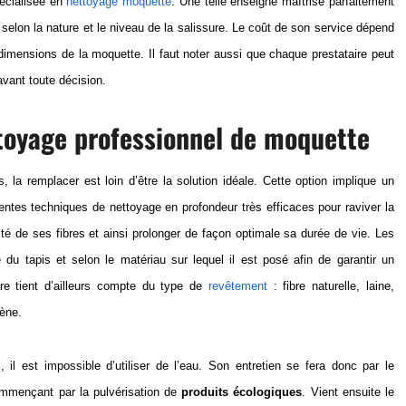
pécialisée
en
nettoyage moquette
.
Une telle enseigne maîtrise parfaitement
 selon la nature et le niveau de la salissure. Le coût de son service dépend
s dimensions de la moquette. Il faut noter aussi que chaque prestataire peut
avant toute décision.
toyage professionnel de moquette
 la remplacer est loin d’être la solution idéale. Cette option implique un
entes techniques de nettoyage en profondeur très efficaces pour raviver la
té de ses fibres et ainsi prolonger de façon optimale sa durée de vie. Les
du tapis et selon le matériau sur lequel il est posé afin de garantir un
re tient d’ailleurs compte du type de
revêtement
: fibre naturelle, laine,
lène.
il est impossible d’utiliser de l’eau. Son entretien se fera donc par le
ommençant par la pulvérisation de
produits écologiques
. Vient ensuite le