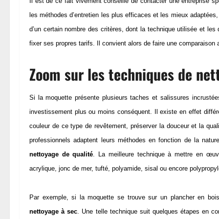
Il est de ce fait vivement conseillé de contacter une entreprise s
les méthodes d’entretien les plus efficaces et les mieux adaptées,
d’un certain nombre des critères, dont la technique utilisée et le
fixer ses propres tarifs. Il convient alors de faire une comparaison 
Zoom sur les techniques de net
Si la moquette présente plusieurs taches et salissures incrustées,
investissement plus ou moins conséquent. Il existe en effet différ
couleur de ce type de revêtement, préserver la douceur et la quali
professionnels adaptent leurs méthodes en fonction de la nature 
nettoyage de qualité
. La meilleure technique à mettre en œuv
acrylique, jonc de mer, tufté, polyamide, sisal ou encore polypropy
Par exemple, si la moquette se trouve sur un plancher en bois, 
nettoyage à sec
. Une telle technique suit quelques étapes en c