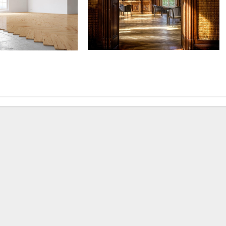
Comment entretenir un parquet en
é ou huilé : quelle
bois massif?
r ?