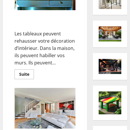
Des tableaux pour sublimer
votre décoration d’intérieur
Les tableaux peuvent
rehausser votre décoration
d’intérieur. Dans la maison,
ils peuvent habiller vos
murs. Ils peuvent...
En
Suite
savoir
plus
sur
Des
tableaux
pour
sublimer
votre
décoration
d’intérieur