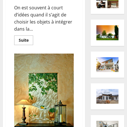
On est souvent à court
d’idées quand il s’agit de
choisir les objets à intégrer
dans la...
En
Suite
savoir
plus
sur
Le
tableau
:
une
plus-
value
dans
la
décoration
intérieure