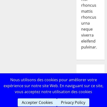
rhoncus
mattis
rhoncus
urna
neque
viverra
eleifend
pulvinar.
POPULAR
Nous utilisons des cookies pour améliorer votre
POSTS
expérience sur notre site Web. En naviguant sur ce site,
vous acceptez notre utilisation des cookies
Accepter Cookies
Privacy Policy
Copyright © Lebricomag
|
MoreNews
par AF themes