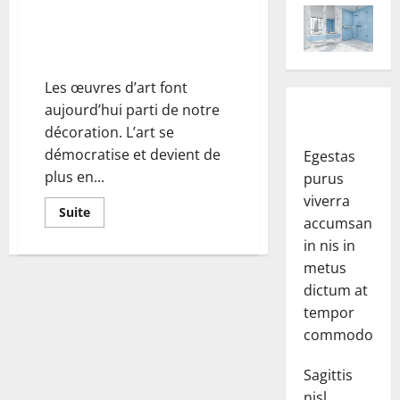
Comment harmoniser les
tableaux contemporains dans
son intérieur ?
Les œuvres d’art font
aujourd’hui parti de notre
décoration. L’art se
démocratise et devient de
Egestas
plus en...
purus
viverra
En
Suite
accumsan
savoir
plus
in nis in
sur
Comment
metus
harmoniser
les
dictum at
tableaux
tempor
contemporains
dans
commodo.
son
intérieur ?
Sagittis
nisl