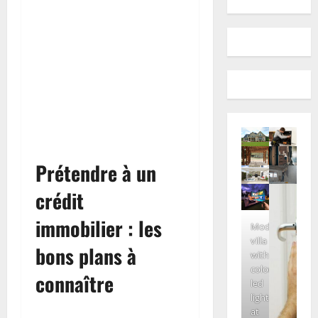
Prétendre à un
crédit
immobilier : les
Modern
villa
bons plans à
with
colored
connaître
led
lights
at