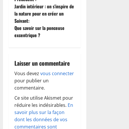
N
Jardin intérieur : on s’inspire de
a
la nature pour en créer un
Suivant:
v
Que savoir sur la ponceuse
i
excentrique ?
g
a
Laisser un commentaire
t
Vous devez
vous connecter
pour publier un
i
commentaire.
o
Ce site utilise Akismet pour
réduire les indésirables.
En
n
savoir plus sur la façon
d
dont les données de vos
commentaires sont