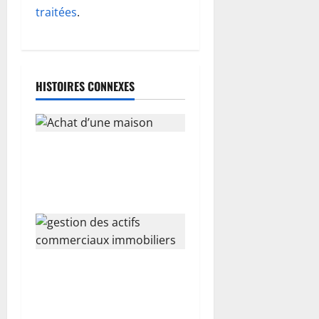
’
traitées
.
a
r
HISTOIRES CONNEXES
t
i
Les éléments indispensables
c
à connaitre pour l’achat
l
d’une maison
e
Stratégies de valorisation et
gestion des actifs
commerciaux immobiliers