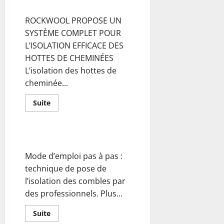
plaque
Hotte de cheminée ROCKWOOL
RIGIDUR
ROCKWOOL PROPOSE UN
SYSTÈME COMPLET POUR
L’ISOLATION EFFICACE DES
HOTTES DE CHEMINÉES
L’isolation des hottes de
cheminée...
En
Suite
savoir
plus
sur
Hotte
de
L’isolation des combles
cheminée
ROCKWOOL
Mode d’emploi pas à pas :
technique de pose de
l’isolation des combles par
des professionnels. Plus...
En
Suite
savoir