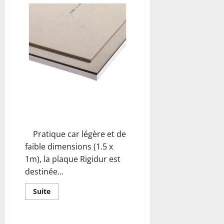
Easyrock
de
Rockwool
La plaque RIGIDUR
Pratique car légère et de
faible dimensions (1.5 x
1m), la plaque Rigidur est
destinée...
En
Suite
savoir
plus
sur
La