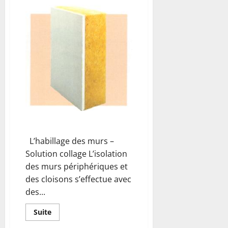
sur
Isolant
mince
laine
de
mouton
CALIBEL
L’habillage des murs –
Solution collage L’isolation
des murs périphériques et
des cloisons s’effectue avec
des...
En
Suite
savoir
plus