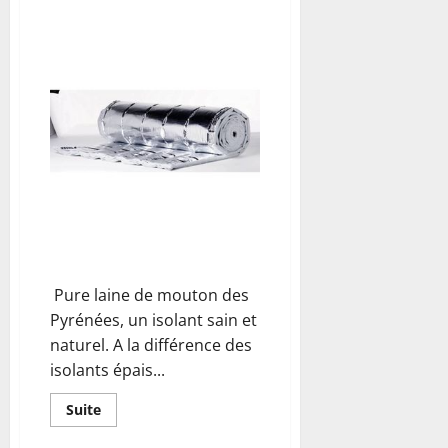
plus
sur
L’isolation
des
combles
Isolant mince laine de mouton
Pure laine de mouton des
Pyrénées, un isolant sain et
naturel. A la différence des
isolants épais...
En
Suite
savoir
plus