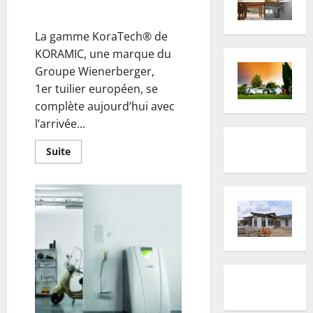
KORA TECH
La gamme KoraTech® de
KORAMIC, une marque du
Groupe Wienerberger,
1er tuilier européen, se
complète aujourd’hui avec
l’arrivée...
En
Suite
savoir
plus
sur
Wienerberger
présente
le
nouvel
écran
réfléchissant
KORA
TECH