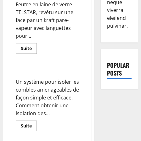
neque
Feutre en laine de verre
viverra
TELSTAR, revêtu sur une
eleifend
face par un kraft pare-
pulvinar.
vapeur avec languettes
pour...
En
Suite
savoir
plus
sur
POPULAR
ROLLISOL-
TOIT
Easyrock de Rockwool
POSTS
Un système pour isoler les
combles amenageables de
façon simple et éfficace.
Comment obtenir une
isolation des...
En
Suite
savoir
plus
sur