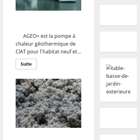
AGEO+ : Pompe à chaleur eau
glycolée/eau
AGEO+ est la pompe à
chaleur géothermique de
CIAT pour l ́habitat neuf et...
En
Suite
savoir
plus
sur
AGEO+
:
Pompe
à
chaleur
eau
glycolée/eau
Ouate de cellulose