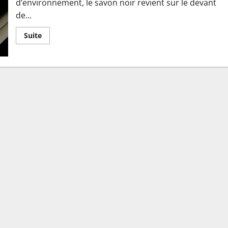
d’environnement, le savon noir revient sur le devant
de...
En
Suite
savoir
plus
sur
Les
vertus
insoupçonnées
du
savon
noir
pour
la
ménagère
mais
aussi
pour
les
bricoleurs