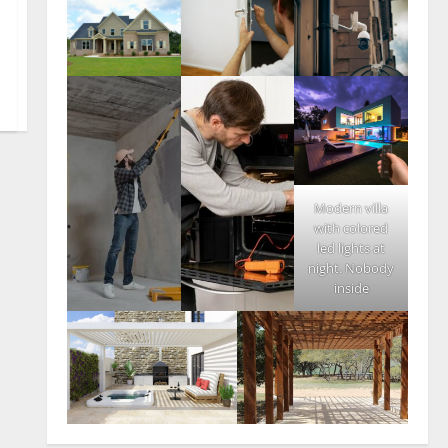
Modern villa
with colored
led lights at
night. Nobody
inside